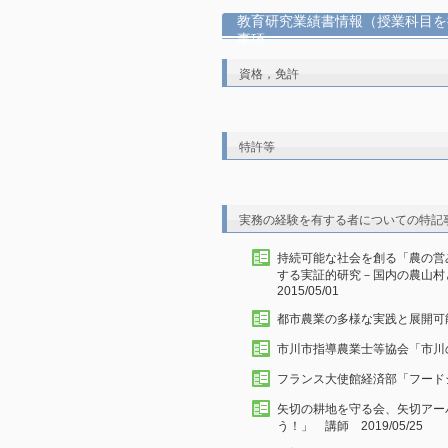
教育研究業績書情報（授業科目を
事項
資格，免許
特許等
実務の経験を有する者についての特記
持続可能な社会を創る「農の営
する実証的研究－国内の農山
2015/05/01
都市農業の多様な実践と展開可能性
市川市指導農業士等協会「市川の農
フランス大使館経済部「フードシス
矢切の耕地を守る会、矢切アー
う！」 講師 2019/05/25