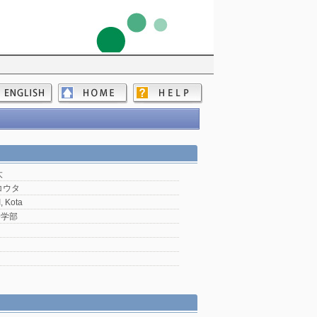
太
コウタ
 Kota
会学部