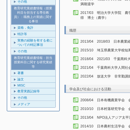
その他
満期退学
教育研究業績書情報（授業
科目を担当する専任教
2017/03 明治大学大学院
員）：職務上の実績に関す
得 博士（農学）
る事項
資格，免許
職歴
特許等
実務の経験を有する者に
2013/04 2018/03 日本
ついての特記事項
2015/10 埼玉県農業大学校
その他
教育研究業績書情報：担当
2018/04 2021/03 千
授業科目に関する研究業績
等
2021/04 千葉商科大学人間
著書
2022/04 放送大学 非常勤講
論文
MISC
学会及び社会における活動
教育実践記録等
その他
2008/04 日本有機農業学会 
メディア
2010/10 日本村落研究学会 
2013/04 NPO法人アジア
2014/10 日本農村生活学会 