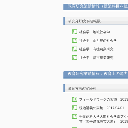
教育研究業績情報（授業科目を担
研究分野(文科省帳票)
社会学 地域社会学
社会学 食と農の社会学
社会学 有機農業研究
社会学 都市農業研究
教育研究業績情報：教育上の能力
教育方法の実践例
フィールドワークの実施 2013/04/
現地講義の実施 2017/04/01 20
千葉商科大学人間社会学部アク
営（岩手県花巻市大迫） 2019/0