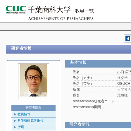
研究者情報
基本情報
氏名
小口 広
氏名（カナ）
オグチ 
氏名（英語）
OGUCHI,
所属
人間社
職名
准教授
researchmap研究者コード
researchmap機関
研究者情報
教員情報
科研費研究者番号
研究者情報
所属