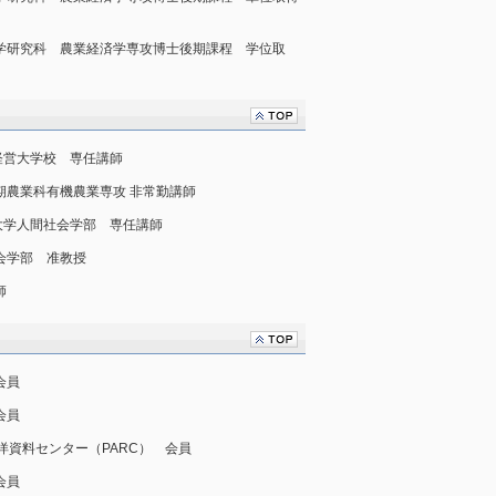
 農学研究科 農業経済学専攻博士後期課程 学位取
農業経営大学校 専任講師
短期農業科有機農業専攻 非常勤講師
葉商科大学人間社会学部 専任講師
社会学部 准教授
師
会員
会員
太平洋資料センター（PARC） 会員
会員