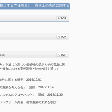
担当する専任教員）：職務上の実績に関する
事項
み」を通じた新しい価値軸の提示とその普及に関
村と都市における実態調査と比較検討を通じて－
に関する研究 2016/12/01
業を考える会」 講師 2018/11/14
テムのグローバル化」 講師 2018/11/30
バンファーム共催「都市農業の未来を学ぼ