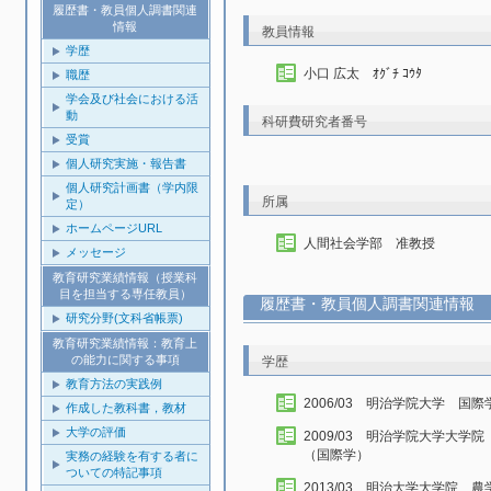
履歴書・教員個人調書関連
情報
教員情報
学歴
小口 広太 ｵｸﾞﾁ ｺｳﾀ
職歴
学会及び社会における活
動
科研費研究者番号
受賞
個人研究実施・報告書
個人研究計画書（学内限
所属
定）
ホームページURL
人間社会学部 准教授
メッセージ
教育研究業績情報（授業科
目を担当する専任教員）
履歴書・教員個人調書関連情報
研究分野(文科省帳票)
教育研究業績情報：教育上
の能力に関する事項
学歴
教育方法の実践例
2006/03 明治学院大学 国
作成した教科書，教材
大学の評価
2009/03 明治学院大学大
（国際学）
実務の経験を有する者に
ついての特記事項
2013/03 明治大学大学院