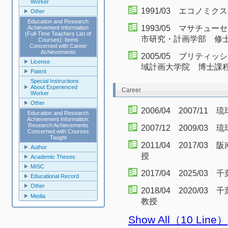
Worker
1991/03 エコノミ
Other
Education and Research
1993/05 マサチ
Achievement Information
(Full-Time Teachers List of
市研究・計画学部 修士課程 Ma
Courses): Items
Concerned with Career
Achievements
2005/05 ブリテ
License
域計画大学院 博士課程 Ph.
Patent
Special Instructions
About Experienced
Career
Worker
Other
2006/04 2007/
Education and Research
Achievement Information:
Research Achievements
2007/12 2009/
Concerned with Courses
Taught
2011/04 2017/
Author
授
Academic Theses
MISC
2017/04 2025/
Educational Record
Other
2018/04 2020
Media
教授
Show All（10 Line）