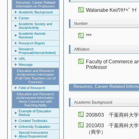
Resumes, Career Related
Information on Professors
Watanabe Kei/ﾜﾀﾅﾍﾞ ｹｲ
Academic Background
Career
Number
Academic Society and
Social Activity
Academic Awords
***
Received
Research Report
Research
Affiliation
Proposal(Internal limited)
URL
Faculty of Commerce an
Message
Professor
Education and Research
Achievement Information
(Full-Time Teachers List of
Courses)
Resumes, Career Related Informa
Field of Research
Education and Research
Achievement Information:
Items Concerned with
Academic Background
Teaching Ability
Example of Education
2008/03 千葉商科
Method
Created Textbooks
2010/03 千葉商
University Evaluation
（商学）
Special Instructions
About Experienced