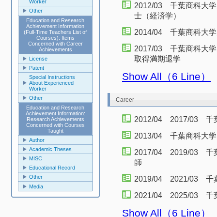
Worker
2012/03 千葉商
Other
士（経済学）
Education and Research
Achievement Information
2014/04 千葉商科
(Full-Time Teachers List of
Courses): Items
Concerned with Career
2017/03 千葉商
Achievements
取得満期退学
License
Patent
Show All（6 Line）
Special Instructions
About Experienced
Worker
Other
Career
Education and Research
Achievement Information:
2012/04 2017/
Research Achievements
Concerned with Courses
Taught
2013/04 千葉商科
Author
Academic Theses
2017/04 2019/
MISC
師
Educational Record
Other
2019/04 2021/
Media
2021/04 2025/
Show All（6 Line）