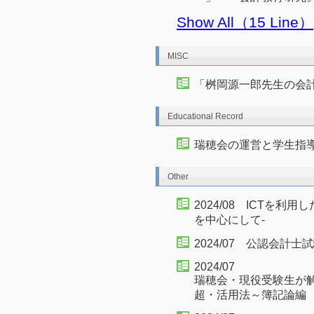
Show All（15 Line）
MISC
「桝岡源一郎先生の会
Educational Record
瑞穂会の運営と学生指
Other
2024/08 ICTを
を中心にして-
2024/07 公認会計
2024/07
瑞穂会・現役受験生が
超・活用法～簿記論編