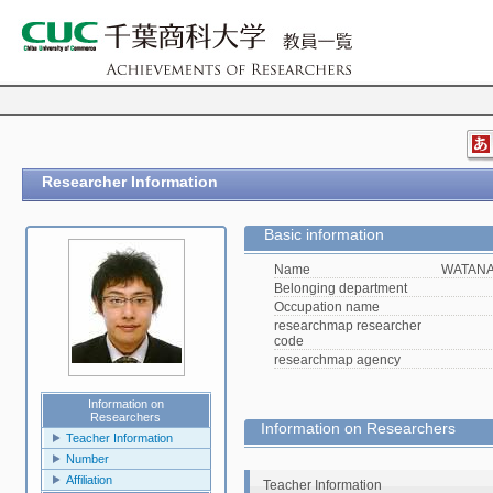
Researcher Information
Basic information
Name
WATANA
Belonging department
Occupation name
researchmap researcher
code
researchmap agency
Information on
Researchers
Information on Researchers
Teacher Information
Number
Affiliation
Teacher Information