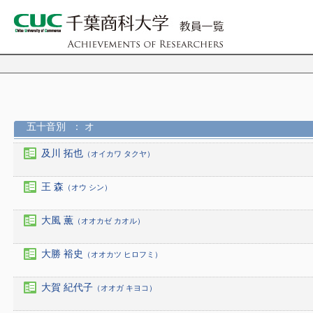
五十音別
： オ
及川 拓也
（オイカワ タクヤ）
王 森
（オウ シン）
大風 薫
（オオカゼ カオル）
大勝 裕史
（オオカツ ヒロフミ）
大賀 紀代子
（オオガ キヨコ）