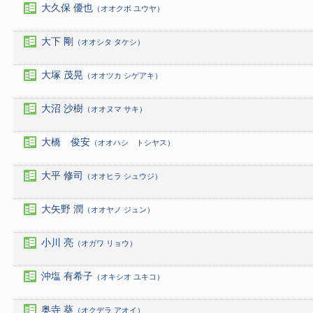
大久保 優也
（オオクボ ユウヤ）
大下 剛
（オオシタ タケシ）
大塚 茂晃
（オオツカ シゲアキ）
大沼 沙樹
（オオヌマ サキ）
大橋 俊安
（オオハシ トシヤス）
大平 修司
（オオヒラ シュウジ）
大矢野 潤
（オオヤノ ジュン）
小川 亮
（オガワ リョウ）
沖塩 有希子
（オキシオ ユキコ）
奥寺 葵
（オクデラ アオイ）