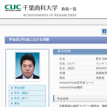
学会及び社会における活動
基本情報
氏名
鷲谷 浩
氏名（カナ）
ワシヤ 
氏名（英語）
WASHIY
所属
基盤教
職名
准教授
researchmap研究者コード
researchmap機関
学会名称
年月（開始）
年月（終了）
学会名称
事項
広島県福山地区ラグビー講習会　講