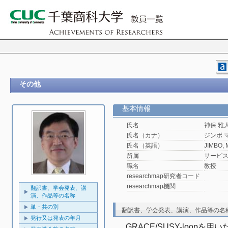
その他
基本情報
氏名
神保 雅
氏名（カナ）
ジンボ 
氏名（英語）
JIMBO, 
所属
サービ
職名
教授
researchmap研究者コード
researchmap機関
翻訳書、学会発表、講
演、作品等の名称
単・共の別
翻訳書、学会発表、講演、作品等の名
発行又は発表の年月
GRACE/SUSY-loopを用