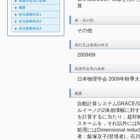
発表学会等の名称
算
概要
担当授業科目1
単・共の別
担当授業科目2
担当授業科目3
その他
発行又は発表の年月
2009/09
発表学会等の名称
日本物理学会 2009年秋季大会
概要
自動計算システムGRACE/S
ルイーノの2体崩壊幅に対する
を計算するに当たり，超対称性
スキームを，それ以外にはM
処理にはDimensional r
者：飯塚京子(登壇者)，石