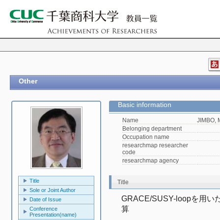
Other
Basic information
Name
JIMBO, 
Belonging department
Occupation name
researchmap researcher
code
researchmap agency
Title
Title
Sole or Joint Author
GRACE/SUSY-loopを用
Date of Issue
算
Conference
Presentation(name)