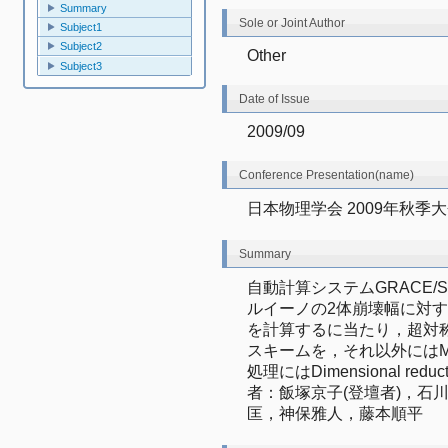
Summary
Sole or Joint Author
Subject1
Subject2
Other
Subject3
Date of Issue
2009/09
Conference Presentation(name)
日本物理学会 2009年秋季大会
Summary
自動計算システムGRACE/S
ルイーノの2体崩壊幅に対する
を計算するに当たり，超対称性
スキームを，それ以外にはM
処理にはDimensional r
者：飯塚京子(登壇者)，石
匡，神保雅人，藤本順平