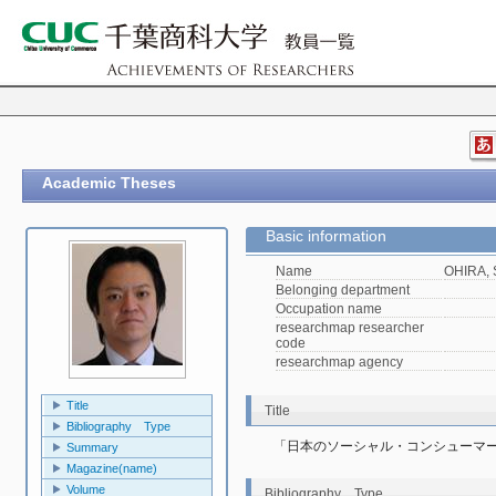
Academic Theses
Basic information
Name
OHIRA, 
Belonging department
Occupation name
researchmap researcher
code
researchmap agency
Title
Title
Bibliography Type
「日本のソーシャル・コンシューマ
Summary
Magazine(name)
Volume
Bibliography Type