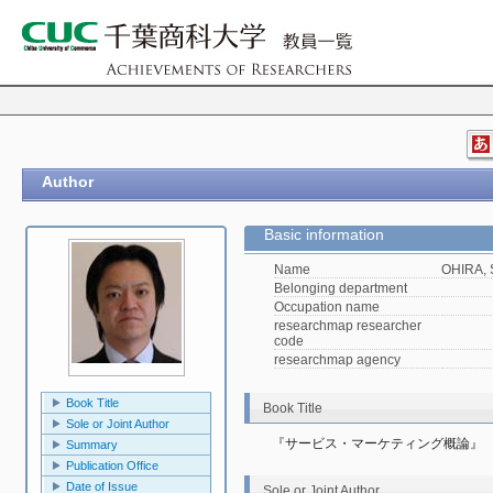
Author
Basic information
Name
OHIRA, 
Belonging department
Occupation name
researchmap researcher
code
researchmap agency
Book Title
Book Title
Sole or Joint Author
『サービス・マーケティング概論』
Summary
Publication Office
Date of Issue
Sole or Joint Author