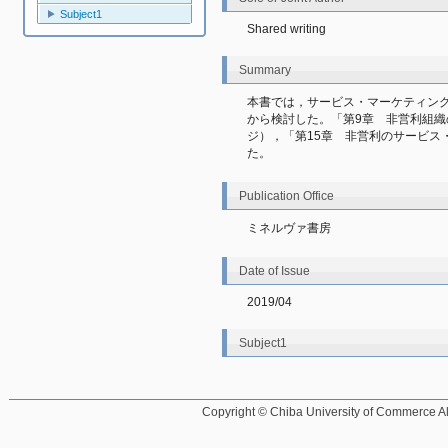
Subject1
Shared writing
Summary
本書では，サービス・マーケティン
から検討した。「第9章　非営利組織の
ジ），「第15章　非営利のサービス・
た。
Publication Office
ミネルヴァ書房
Date of Issue
2019/04
Subject1