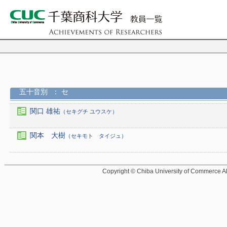
五十音別
： セ
関口 雄祐
（セキグチ ユウスケ）
関本 大樹
（セキモト タイジュ）