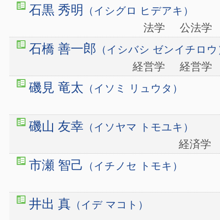
石黒 秀明
（イシグロ ヒデアキ）
法学
公法
石橋 善一郎
（イシバシ ゼンイチロウ
経営学
経営
磯見 竜太
（イソミ リュウタ）
磯山 友幸
（イソヤマ トモユキ）
経済
市瀬 智己
（イチノセ トモキ）
井出 真
（イデ マコト）