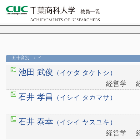
五十音別
： イ
池田 武俊
（イケダ タケトシ）
経営学
石井 孝昌
（イシイ タカマサ）
石井 泰幸
（イシイ ヤスユキ）
経営学