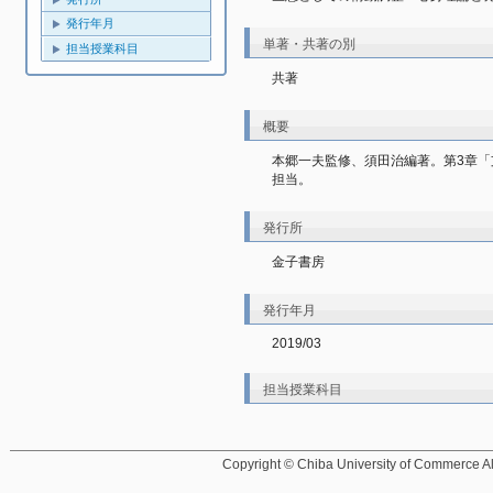
発行年月
単著・共著の別
担当授業科目
共著
概要
本郷一夫監修、須田治編著。第3章
担当。
発行所
金子書房
発行年月
2019/03
担当授業科目