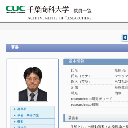
著書
基本情報
氏名
松熊 亮
氏名（カナ）
マツクマ
氏名（英語）
MATSUK
所属
基盤教
職名
助教
researchmap研究者コード
researchmap機関
著書名
単著・共著の別
著書名
概要
生態としての情動調整：心身理論と
発行所