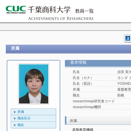
所属
基本情報
氏名
吉田 実
氏名（カナ）
ヨシダ 
氏名（英語）
YOSHID
所属
基盤教
職名
助教
researchmap研究者コード
researchmap機関
所属
職名区分
所属
職名
基盤教育機構