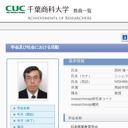
学会及び社会における活動
基本情報
氏名
西村 修
氏名（カナ）
ニシムラ
氏名（英語）
NISHIMU
所属
商経学
職名
教授
researchmap研究者コード
researchmap機関
学会名称
年月（開始）
学会名称
年月（終了）
日本商業教育学会
事項