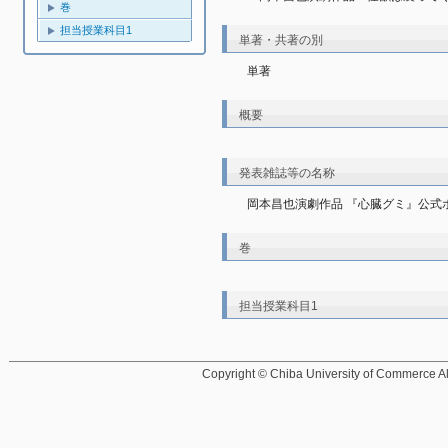
巻
担当授業科目1
単著・共著の別
単著
概要
発表雑誌等の名称
岡本昌也演劇作品 『心臓グミ』公式
巻
担当授業科目1