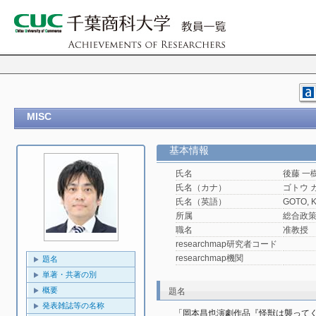
MISC
基本情報
氏名
後藤 一
氏名（カナ）
ゴトウ 
氏名（英語）
GOTO, K
所属
総合政
職名
准教授
researchmap研究者コード
researchmap機関
題名
単著・共著の別
概要
題名
発表雑誌等の名称
「岡本昌也演劇作品『怪獣は襲ってく