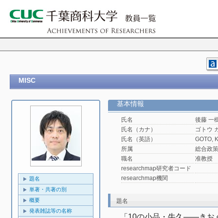
MISC
基本情報
氏名
後藤 一
氏名（カナ）
ゴトウ 
氏名（英語）
GOTO, K
所属
総合政
職名
准教授
researchmap研究者コード
researchmap機関
題名
単著・共著の別
概要
題名
発表雑誌等の名称
「10の小品・牛久――きお