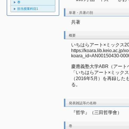
巻
担当授業科目1
単著・共著の別
共著
概要
いちはらアート×ミックス20
https://koara.lib.keio.ac.jp
koara_id=AN00150430-000
慶應義塾大学ABR（アー
「いちはらアート×ミックス
（2016年5月）を再録した
る。　　　　　　　　　　
発表雑誌等の名称
『哲学』（三田哲學會）
巻