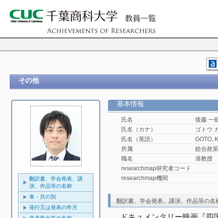
その他
基本情報
氏名
後藤 一
氏名（カナ）
ゴトウ 
氏名（英語）
GOTO, K
所属
総合政
職名
准教授
researchmap研究者コード
researchmap機関
翻訳書、学会発表、講
演、作品等の名称
単・共の別
翻訳書、学会発表、講演、作品等の名
発行又は発表の年月
ドキュメンタリー映画『四