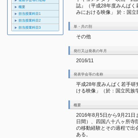
発表学会等の名称
誌』（平成28年度みんぱ
概要
みにおける映像」 於：国立
担当授業科目1
担当授業科目2
単・共の別
担当授業科目3
その他
発行又は発表の年月
2016/11
発表学会等の名称
平成28年度みんぱく若手
ける映像」（於：国立民族
概要
2016年8月5日から9月21
日間）、四国八十八ヶ所寺院
の移動経験とその過程で出
ある。