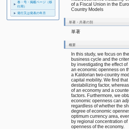
巻・号・掲載ページ（移
of a Fiscal Union in the Eu
行用）
Country Models
発行又は発表の年月
単著・共著の別
単著
概要
In this study, we focus on the
business cycle and the crite
by investigating the effect of 
an economic openness on the 
a Kaldorian two-country mod
capital mobility. We find that 
destabilizing factor, wherea
of an economy and a counter-c
factors. Furthermore, we obta
economic openness can adjus
regardless of whether the sho
degree of economic openness 
optimum currency area, even 
by regional concentration of 
openness of the economy.  