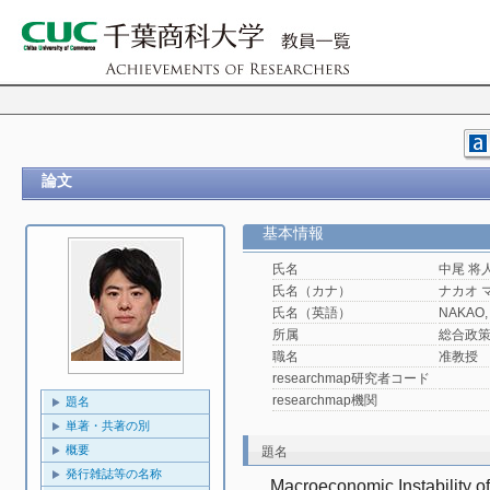
論文
基本情報
氏名
中尾 将
氏名（カナ）
ナカオ 
氏名（英語）
NAKAO,
所属
総合政
職名
准教授
researchmap研究者コード
researchmap機関
題名
単著・共著の別
概要
題名
発行雑誌等の名称
Macroeconomic Instability of