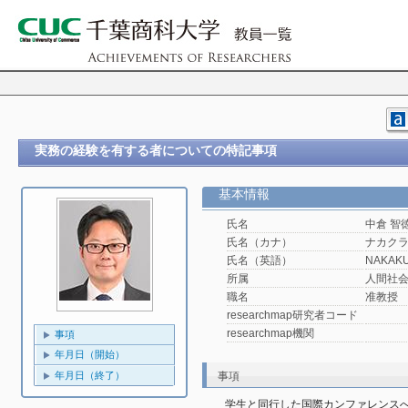
実務の経験を有する者についての特記事項
基本情報
氏名
中倉 智
氏名（カナ）
ナカクラ
氏名（英語）
NAKAKU
所属
人間社
職名
准教授
researchmap研究者コード
researchmap機関
事項
年月日（開始）
年月日（終了）
事項
学生と同行した国際カンファレンス