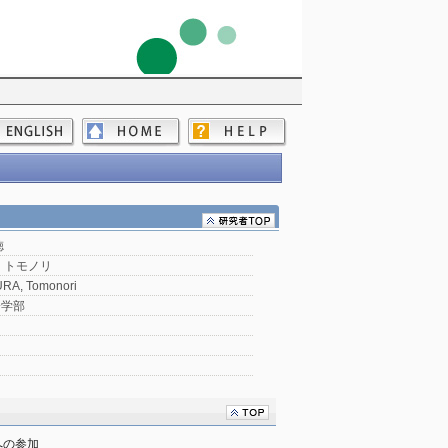
徳
 トモノリ
RA, Tomonori
会学部
への参加