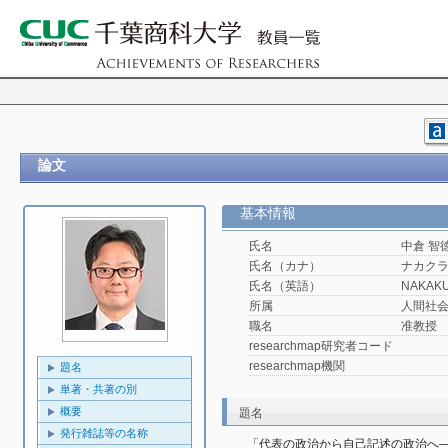
論文
基本情報
氏名
中倉 智
氏名（カナ）
ナカクラ
氏名（英語）
NAKAKU
所属
人間社
職名
准教授
researchmap研究者コード
researchmap機関
題名
単著・共著の別
概要
題名
発行雑誌等の名称
「代表の政治から自己記述の政治へ