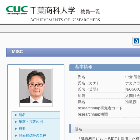
MISC
基本情報
氏名
中倉 智
氏名（カナ）
ナカクラ
氏名（英語）
NAKAKU
所属
人間社
職名
准教授
researchmap研究者コード
researchmap機関
題名
単著・共著の別
概要
題名
発表雑誌等の名称
「講義科目におけるICTを活用した