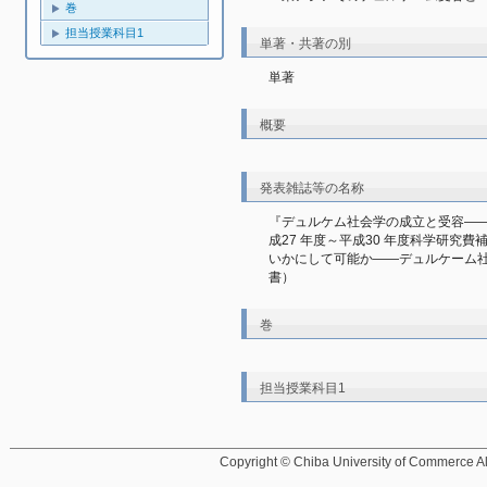
巻
担当授業科目1
単著・共著の別
単著
概要
発表雑誌等の名称
『デュルケム社会学の成立と受容―
成27 年度～平成30 年度科学研究
いかにして可能か――デュルケーム社会
書）
巻
担当授業科目1