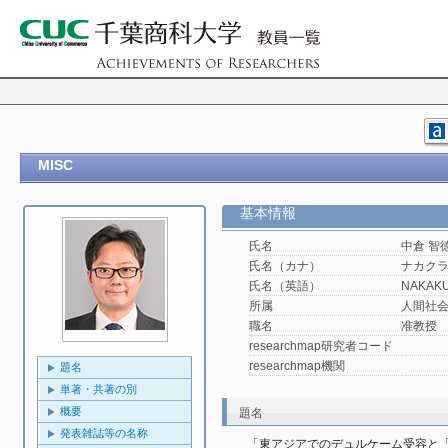
MISC
基本情報
氏名
中倉 智
氏名（カナ）
ナカクラ
氏名（英語）
NAKAKU
所属
人間社
職名
准教授
researchmap研究者コード
researchmap機関
題名
単著・共著の別
概要
題名
発表雑誌等の名称
「東アジアでのデュルケーム受容と