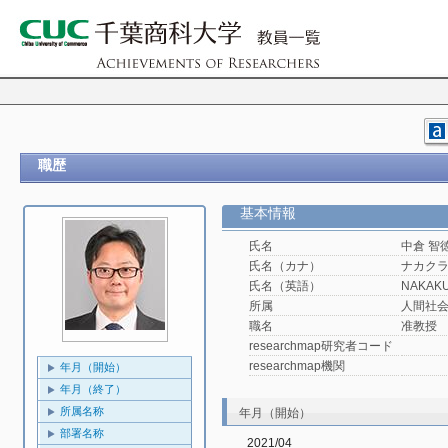
職歴
基本情報
氏名
中倉 智
氏名（カナ）
ナカクラ
氏名（英語）
NAKAKU
所属
人間社
職名
准教授
researchmap研究者コード
researchmap機関
年月（開始）
年月（終了）
所属名称
年月（開始）
部署名称
2021/04