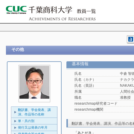
その他
基本情報
氏名
中倉 智
氏名（カナ）
ナカクラ
氏名（英語）
NAKAKU
所属
人間社
職名
准教授
researchmap研究者コード
researchmap機関
翻訳書、学会発表、講
演、作品等の名称
単・共の別
翻訳書、学会発表、講演、作品等の名
発行又は発表の年月
「あとがき」