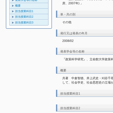
発表学会等の名称
房、2007年) 」
概要
担当授業科目1
単・共の別
担当授業科目2
その他
担当授業科目3
発行又は発表の年月
2008/02
発表学会等の名称
『政策科学研究』、立命館大学政策科学
概要
共著　中倉智徳、井上武史・刈谷千
して、社会学史、社会思想史の立場
担当授業科目1
担当授業科目2