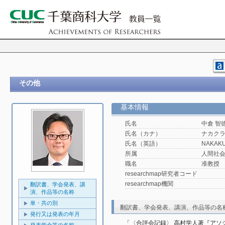
その他
基本情報
氏名
中倉 智
氏名（カナ）
ナカクラ
氏名（英語）
NAKAKU
所属
人間社
職名
准教授
researchmap研究者コード
researchmap機関
翻訳書、学会発表、講
演、作品等の名称
単・共の別
翻訳書、学会発表、講演、作品等の名
発行又は発表の年月
「〈合評会記録〉 高村学人著『アソ