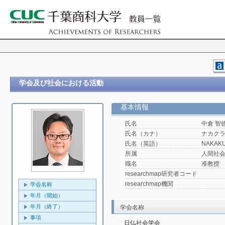
学会及び社会における活動
基本情報
氏名
中倉 智
氏名（カナ）
ナカクラ
氏名（英語）
NAKAKU
所属
人間社
職名
准教授
researchmap研究者コード
researchmap機関
学会名称
年月（開始）
年月（終了）
学会名称
事項
日仏社会学会