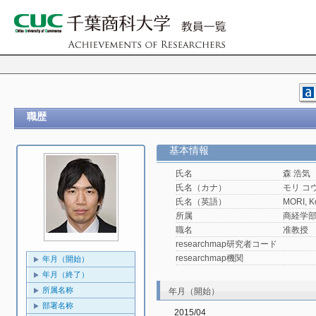
職歴
基本情報
氏名
森 浩気
氏名（カナ）
モリ コ
氏名（英語）
MORI, K
所属
商経学
職名
准教授
researchmap研究者コード
researchmap機関
年月（開始）
年月（終了）
所属名称
年月（開始）
部署名称
2015/04