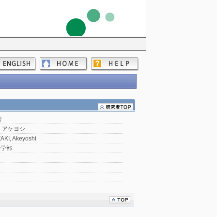
芳
 アケヨシ
KI, Akeyoshi
策学部