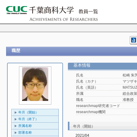
職歴
基本情報
氏名
松崎 朱
氏名（カナ）
マツザキ
氏名（英語）
MATSUZA
所属
総合政
職名
准教授
researchmap研究者コード
researchmap機関
年月（開始）
年月（終了）
所属名称
年月（開始）
部署名称
2021/04