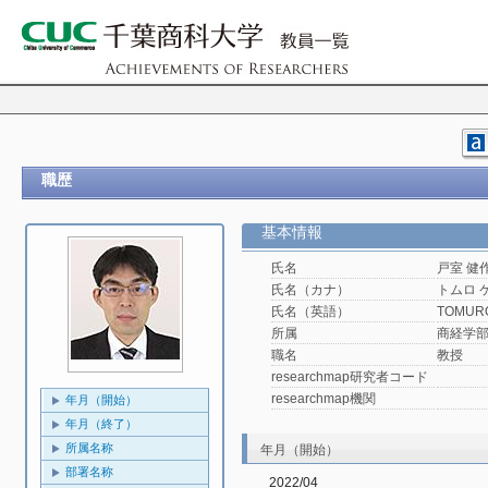
職歴
基本情報
氏名
戸室 健
氏名（カナ）
トムロ 
氏名（英語）
TOMURO
所属
商経学
職名
教授
researchmap研究者コード
researchmap機関
年月（開始）
年月（終了）
所属名称
年月（開始）
部署名称
2022/04