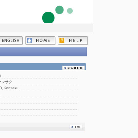
作
ケンサク
, Kensaku
部