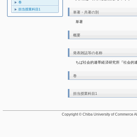
巻
担当授業科目1
単著・共著の別
単著
概要
発表雑誌等の名称
ちば社会的連帯経済研究所『社会的
巻
担当授業科目1