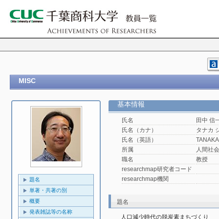
MISC
基本情報
氏名
田中 信
氏名（カナ）
タナカ 
氏名（英語）
TANAKA,
所属
人間社
職名
教授
researchmap研究者コード
researchmap機関
題名
単著・共著の別
概要
題名
発表雑誌等の名称
人口減少時代の脱炭素まちづくり