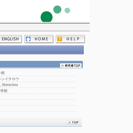
一郎
シンイチロウ
 Shinichiro
会学部