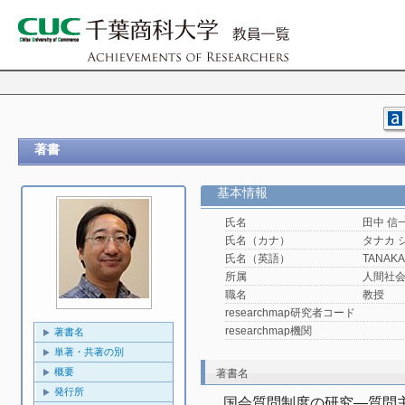
著書
基本情報
氏名
田中 信
氏名（カナ）
タナカ 
氏名（英語）
TANAKA,
所属
人間社
職名
教授
researchmap研究者コード
researchmap機関
著書名
単著・共著の別
概要
著書名
発行所
国会質問制度の研究―質問主意書