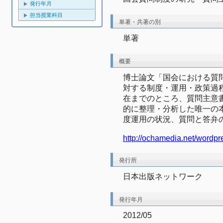
発行年月
担当授業科目
単著・共著の別
単著
概要
博士論文「国会における質
対する制度・運用・政策過
在までのところ、質問主意
的に整理・分析した唯一の
度運用の状況、質問と答弁
http://ochamedia.net/wordp
発行所
日本出版ネットワーク
発行年月
2012/05