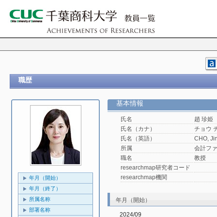
職歴
基本情報
氏名
趙 珍姫
氏名（カナ）
チョウ 
氏名（英語）
CHO, Ji
所属
会計フ
職名
教授
researchmap研究者コード
researchmap機関
年月（開始）
年月（終了）
所属名称
年月（開始）
部署名称
2024/09