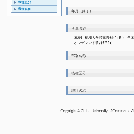
職種区分
職種名称
年月（終了）
所属名称
国税庁税務大学校国際科(45期)「各国
オンデマンド収録7/25)）
部署名称
職種区分
職種名称