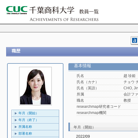
職歴
基本情報
氏名
趙 珍姫
氏名（カナ）
チョウ 
氏名（英語）
CHO, Ji
所属
会計フ
職名
教授
researchmap研究者コード
researchmap機関
年月（開始）
年月（終了）
所属名称
年月（開始）
部署名称
2022/09