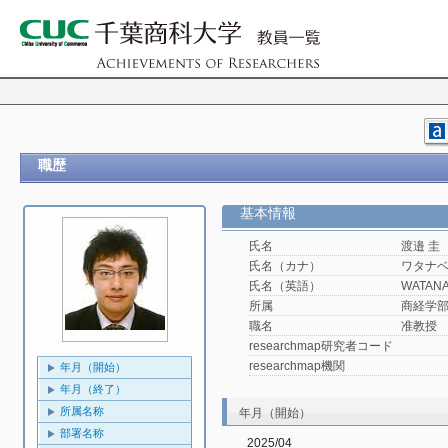
職歴
基本情報
氏名
渡邉 圭
氏名（カナ）
ワタナベ
氏名（英語）
WATANA
所属
商経学
職名
准教授
researchmap研究者コード
researchmap機関
年月（開始）
年月（終了）
所属名称
年月（開始）
部署名称
2025/04