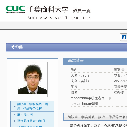
その他
基本情報
氏名
渡邉 圭
氏名（カナ）
ワタナベ
氏名（英語）
WATANA
所属
商経学
職名
准教授
researchmap研究者コード
researchmap機関
翻訳書、学会発表、講
演、作品等の名称
単・共の別
翻訳書、学会発表、講演、作品等の名
発行又は発表の年月
部分点は確実に取る―合格者VS現役