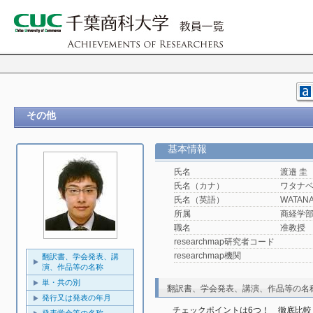
その他
基本情報
氏名
渡邉 圭
氏名（カナ）
ワタナベ
氏名（英語）
WATANA
所属
商経学
職名
准教授
researchmap研究者コード
researchmap機関
翻訳書、学会発表、講
演、作品等の名称
単・共の別
翻訳書、学会発表、講演、作品等の名
発行又は発表の年月
チェックポイントは6つ！　徹底比