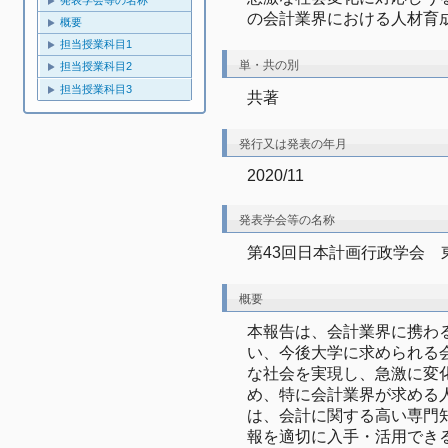
発表学会等の名称
の会計業界における人材育成
概要
担当授業科目1
単・共の別
担当授業科目2
担当授業科目3
共著
発行又は発表の年月
2020/11
発表学会等の名称
第43回日本計画行政学会　
概要
本報告は、会計業界に携わ
い、今後大学に求められる
な社会を実現し、急激に変
め、特に会計業界が求める
は、会計に関する高い専門知
報を適切に入手・活用でき