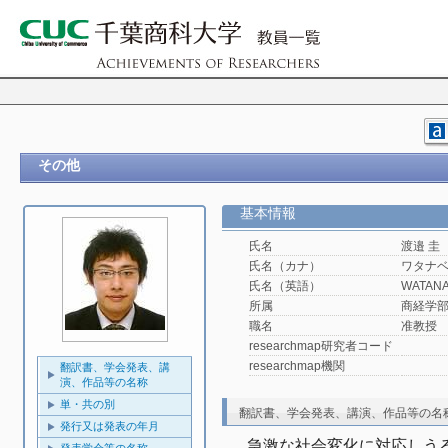
その他
基本情報
氏名
渡邉 圭
氏名（カナ）
ワタナベ
氏名（英語）
WATANA
所属
商経学
職名
准教授
researchmap研究者コード
researchmap機関
翻訳書、学会発表、講
演、作品等の名称
単・共の別
翻訳書、学会発表、講演、作品等の名
発行又は発表の年月
急激な社会変化に対応しう