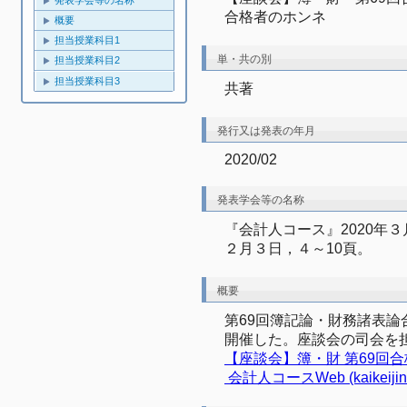
発表学会等の名称
合格者のホンネ
概要
担当授業科目1
単・共の別
担当授業科目2
担当授業科目3
共著
発行又は発表の年月
2020/02
発表学会等の名称
『会計人コース』2020年３月号
２月３日，４～10頁。
概要
第69回簿記論・財務諸表
開催した。座談会の司会を
【座談会】簿・財 第69回合
 会計人コースWeb (kaikeijin-c