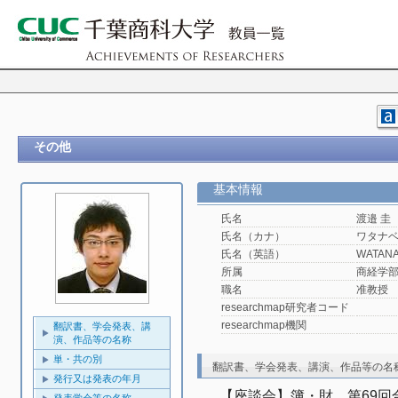
その他
基本情報
氏名
渡邉 圭
氏名（カナ）
ワタナベ
氏名（英語）
WATANA
所属
商経学
職名
准教授
researchmap研究者コード
researchmap機関
翻訳書、学会発表、講
演、作品等の名称
単・共の別
翻訳書、学会発表、講演、作品等の名
発行又は発表の年月
【座談会】簿・財　第69回