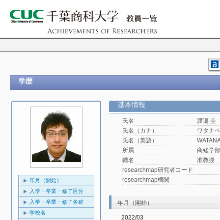
学歴
基本情報
氏名
渡邉 圭
氏名（カナ）
ワタナベ
氏名（英語）
WATANA
所属
商経学
職名
准教授
researchmap研究者コード
researchmap機関
年月（開始）
入学・卒業・修了区分
入学・卒業・修了名称
年月（開始）
学校名
2022/03