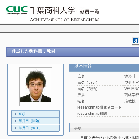
作成した教科書，教材
基本情報
氏名
渡邉 圭
氏名（カナ）
ワタナベ
氏名（英語）
WATANA
所属
商経学
職名
准教授
researchmap研究者コード
researchmap機関
事項
年月日（開始）
年月日（終了）
事項
「日商２級合格から税理士へ簿・財