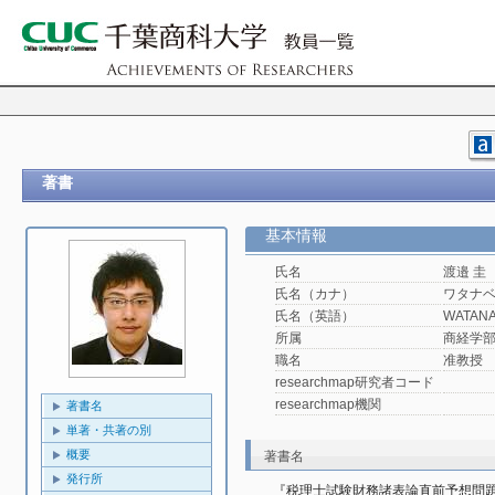
著書
基本情報
氏名
渡邉 圭
氏名（カナ）
ワタナベ
氏名（英語）
WATANA
所属
商経学
職名
准教授
researchmap研究者コード
researchmap機関
著書名
単著・共著の別
概要
著書名
発行所
『税理士試験財務諸表論直前予想問