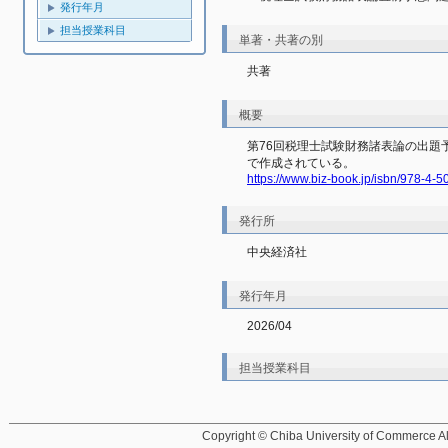
発行年月
担当授業科目
単著・共著の別
共著
概要
第76回税理士試験財務諸表論の出題
で作成されている。
https://www.biz-book.jp/isbn/978-4-
発行所
中央経済社
発行年月
2026/04
担当授業科目