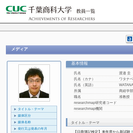
メディア
基本情報
氏名
渡邉 圭
氏名（カナ）
ワタナベ
氏名（英語）
WATANA
所属
商経学
職名
准教授
researchmap研究者コード
researchmap機関
タイトル・テーマ
媒体区分
媒体名称
タイトル・テーマ
発行又は発表の年月
【日商簿記検定】来年度から新試験