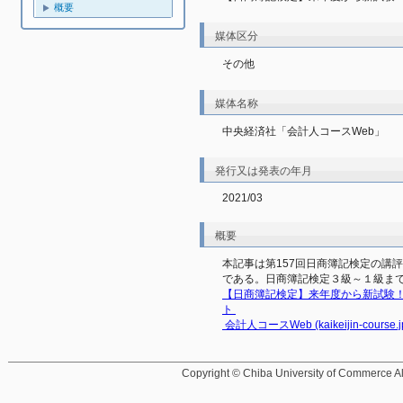
概要
媒体区分
その他
媒体名称
中央経済社「会計人コースWeb」
発行又は発表の年月
2021/03
概要
本記事は第157回日商簿記検定の講
である。日商簿記検定３級～１級ま
【日商簿記検定】来年度から新試験
ト 
 会計人コースWeb (kaikeijin-course.j