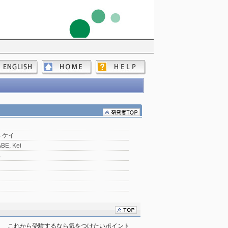
 ケイ
BE, Kei
部
！　これから受験するなら気をつけたいポイント