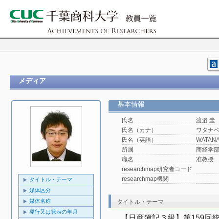
メディア
基本情報
氏名
渡邉 圭
氏名（カナ）
ワタナベ
氏名（英語）
WATANA
所属
商経学
職名
准教授
researchmap研究者コード
researchmap機関
タイトル・テーマ
媒体区分
媒体名称
タイトル・テーマ
発行又は発表の年月
【日商簿記３級】第159回