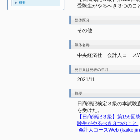
概要
受験生がやるべき３つのこ
媒体区分
その他
媒体名称
中央経済社　会計人コースW
発行又は発表の年月
2021/11
概要
日商簿記検定３級の本試験
を受けた。
【日商簿記３級】第159回
験生がやるべき３つのこと 
 会計人コースWeb (kaikeijin-c