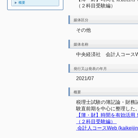
概要
（２科目受験編）
媒体区分
その他
媒体名称
中央経済社　会計人コースW
発行又は発表の年月
2021/07
概要
税理士試験の簿記論・財務
験直前期を中心に整理した
【簿・財】時間を有効活用！
（２科目受験編） 
 会計人コースWeb (kaikeijin-c