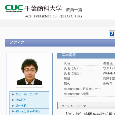
メディア
基本情報
氏名
渡邉 圭
氏名（カナ）
ワタナベ
氏名（英語）
WATANA
所属
商経学
職名
准教授
researchmap研究者コード
researchmap機関
タイトル・テーマ
媒体区分
媒体名称
タイトル・テーマ
発行又は発表の年月
【簿・財】時間を有効活用！