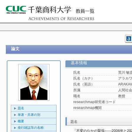
論文
基本情報
氏名
荒川 敏
氏名（カナ）
アラカワ
氏名（英語）
ARAKAWA
所属
人間社
職名
教授
researchmap研究者コード
researchmap機関
題名
単著・共著の別
概要
題名
発行雑誌等の名称
「不変のなかの緊張――2006年と2