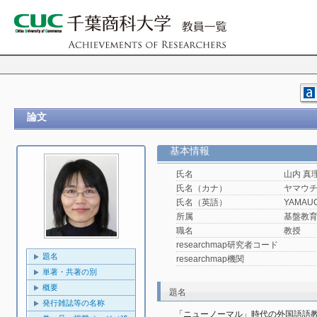
論文
基本情報
氏名
山内 真
氏名（カナ）
ヤマウチ
氏名（英語）
YAMAUCH
所属
基盤教
職名
教授
researchmap研究者コード
題名
researchmap機関
単著・共著の別
概要
題名
発行雑誌等の名称
「ニューノーマル」時代の外国語語教