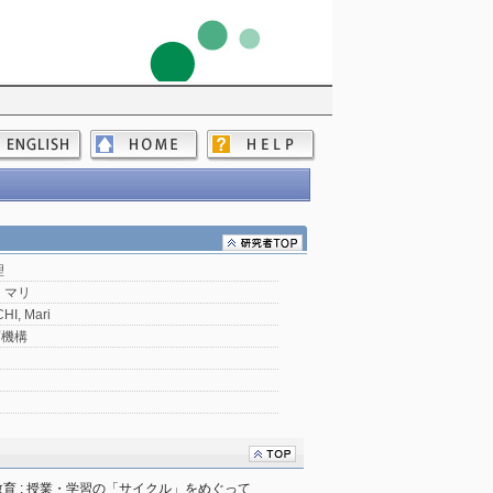
理
 マリ
I, Mari
育機構
育 : 授業・学習の「サイクル」をめぐって