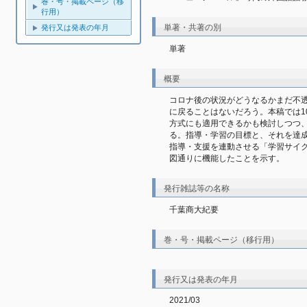
巻・号・掲載ページ（移
行用）
単著・共著の別
発行又は発表の年月
単著
概要
コロナ後の状況がどうなるかまだ不
に戻ることはないだろう。本稿では1
方式にも適用できるかも検討しつつ、
る。指導・学習の目標と、それを達
指導・支援を連動させる「学習サイ
図通りに機能したことを示す。
発行雑誌等の名称
千葉商大紀要
巻・号・掲載ページ（移行用）
発行又は発表の年月
2021/03