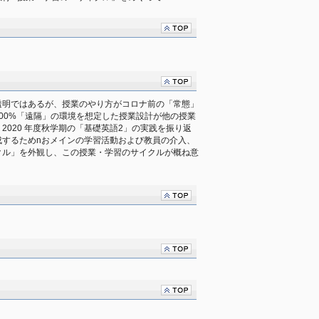
透明ではあるが、授業のやり方がコロナ前の「常態」
00%「遠隔」の環境を想定した授業設計が他の授業
2020 年度秋学期の「基礎英語2」の実践を振り返
成するためnおメインの学習活動および教員の介入、
クル」を外観し、この授業・学習のサイクルが概ね意