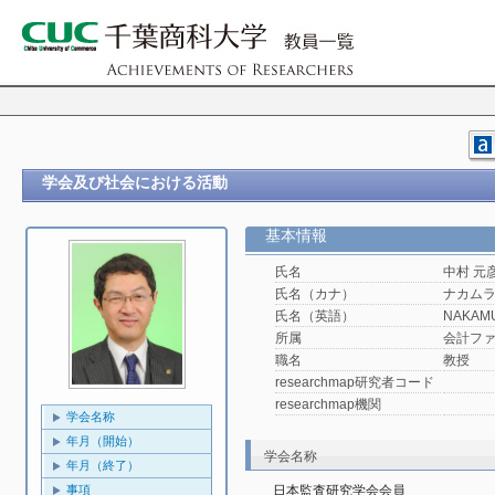
学会及び社会における活動
基本情報
氏名
中村 元
氏名（カナ）
ナカムラ
氏名（英語）
NAKAMU
所属
会計フ
職名
教授
researchmap研究者コード
researchmap機関
学会名称
年月（開始）
学会名称
年月（終了）
事項
日本監査研究学会会員