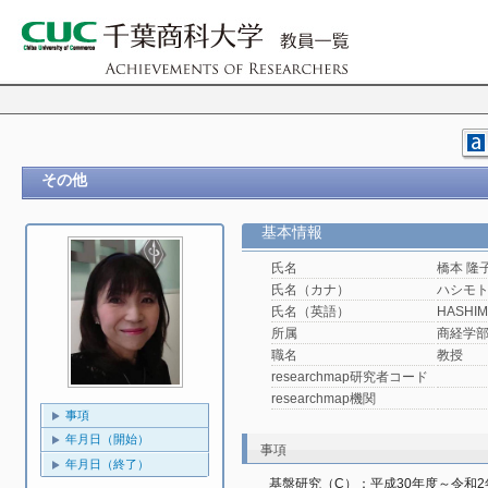
その他
基本情報
氏名
橋本 隆
氏名（カナ）
ハシモト
氏名（英語）
HASHIM
所属
商経学
職名
教授
researchmap研究者コード
researchmap機関
事項
年月日（開始）
事項
年月日（終了）
基盤研究（C）：平成30年度～令和