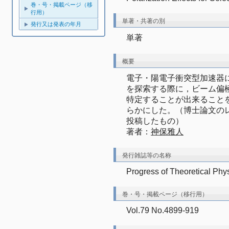
巻・号・掲載ページ（移
行用）
単著・共著の別
発行又は発表の年月
単著
概要
電子・陽電子衝突型加速器
を探索する際に，ビーム偏
特定することが出来ること
らかにした。（博士論文の
投稿したもの）
著者：
神保雅人
発行雑誌等の名称
Progress of Theoretical Phy
巻・号・掲載ページ（移行用）
Vol.79 No.4899-919