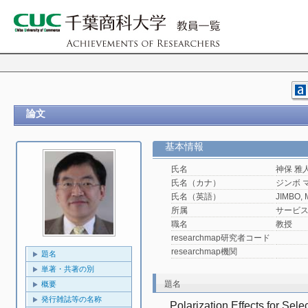
論文
基本情報
氏名
神保 雅
氏名（カナ）
ジンボ 
氏名（英語）
JIMBO, 
所属
サービ
職名
教授
researchmap研究者コード
researchmap機関
題名
単著・共著の別
題名
概要
発行雑誌等の名称
Polarization Effects for Sele