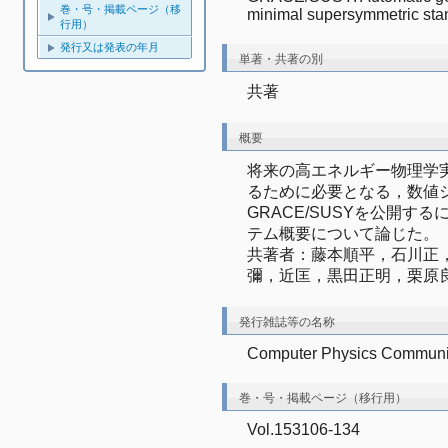
巻・号・掲載ページ（移
minimal supersymmetric sta
行用）
発行又は発表の年月
単著・共著の別
共著
概要
将来の高エネルギー物理学
るために必要となる，数値
GRACE/SUSYを公開
テム概要について論じた。
共著者：藤本順平，石川正
彌，近匡，黒田正明，栗原
発行雑誌等の名称
Computer Physics Communi
巻・号・掲載ページ（移行用）
Vol.153106-134