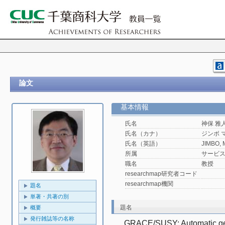
論文
基本情報
氏名
神保 雅
氏名（カナ）
ジンボ 
氏名（英語）
JIMBO, 
所属
サービ
職名
教授
researchmap研究者コード
researchmap機関
題名
単著・共著の別
題名
概要
発行雑誌等の名称
GRACE/SUSY: Automatic gener